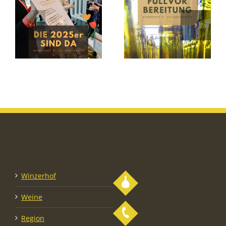
Winzerhof
Weine
Region