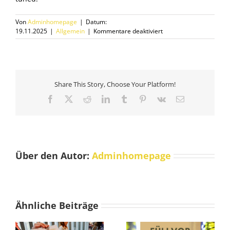
Von
Adminhomepage
|
Datum:
für
19.11.2025
|
Allgemein
|
Kommentare deaktiviert
Glühweinplausch
2025
Share This Story, Choose Your Platform!
Facebook
X
Reddit
LinkedIn
Tumblr
Pinterest
Vk
E-
Mail
Über den Autor:
Adminhomepage
Ähnliche Beiträge