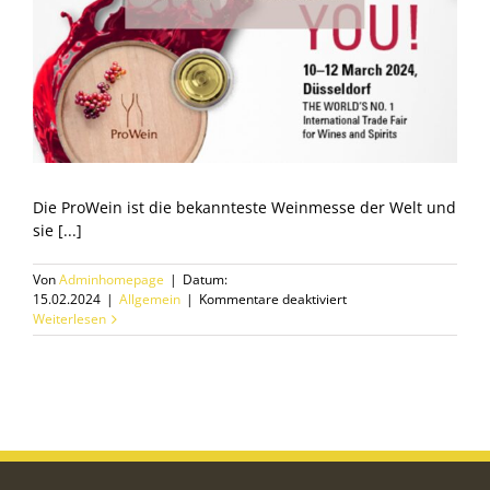
Die ProWein ist die bekannteste Weinmesse der Welt und
sie [...]
Von
Adminhomepage
|
Datum:
für
15.02.2024
|
Allgemein
|
Kommentare deaktiviert
WHG
Weiterlesen
goes
ProWein