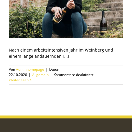
Nach einem arbeitsintensiven Jahr im Weinberg und
einem lange andauernden [...]
Von
Adminhomepage
|
Datum:
für
22.10.2020
|
Allgemein
|
Kommentare deaktiviert
Der
Weiterlesen
Herbst
ist
Orange
!