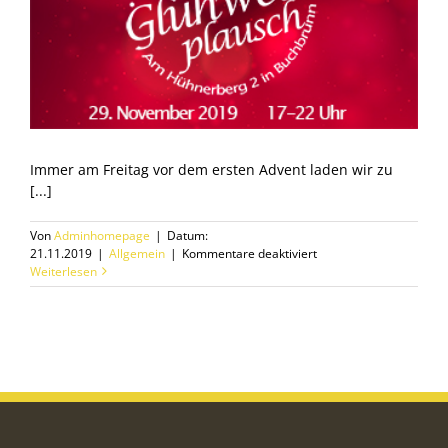
Immer am Freitag vor dem ersten Advent laden wir zu
[...]
Von
Adminhomepage
|
Datum:
für
21.11.2019
|
Allgemein
|
Kommentare deaktiviert
Glühweinplausch
Weiterlesen
2019