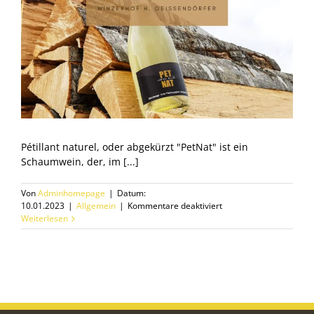
Pétillant naturel, oder abgekürzt "PetNat" ist ein
Schaumwein, der, im [...]
Von
Adminhomepage
|
Datum:
für
10.01.2023
|
Allgemein
|
Kommentare deaktiviert
Was
Weiterlesen
ist
eigentlich
PetNat?