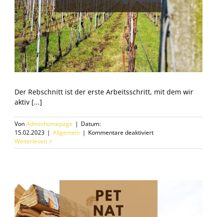
Der Rebschnitt ist der erste Arbeitsschritt, mit dem wir
aktiv [...]
Von
Adminhomepage
|
Datum:
für
15.02.2023
|
Allgemein
|
Kommentare deaktiviert
Erste
Weiterlesen
Arbeiten
für
den
2023er
Jahrgang