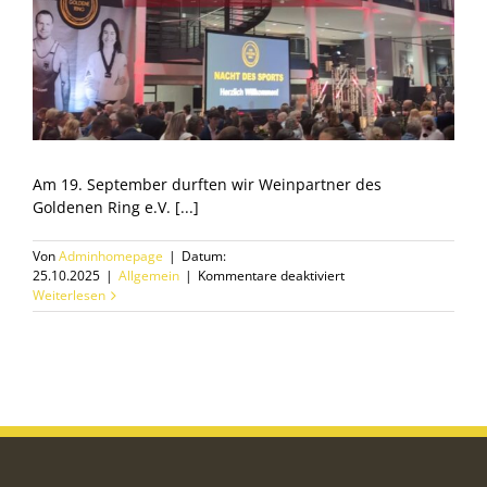
Am 19. September durften wir Weinpartner des
Goldenen Ring e.V. [...]
Von
Adminhomepage
|
Datum:
für
25.10.2025
|
Allgemein
|
Kommentare deaktiviert
Partner
Weiterlesen
des
Sports