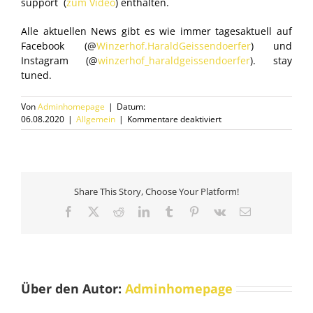
support (
zum Video
) enthalten.
Alle aktuellen News gibt es wie immer tagesaktuell auf
Facebook (@
Winzerhof.HaraldGeissendoerfer
) und
Instagram (@
winzerhof_haraldgeissendoerfer
). stay
tuned.
Von
Adminhomepage
|
Datum:
für
06.08.2020
|
Allgemein
|
Kommentare deaktiviert
Unsere
GOLD-
Jungs
und
Mädels
Share This Story, Choose Your Platform!
Facebook
X
Reddit
LinkedIn
Tumblr
Pinterest
Vk
E-
Mail
Über den Autor:
Adminhomepage