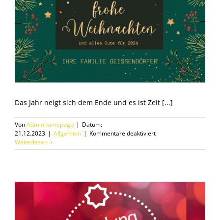
Das Jahr neigt sich dem Ende und es ist Zeit [...]
Von
Adminhomepage
|
Datum:
für
21.12.2023
|
Allgemein
|
Kommentare deaktiviert
Frohe
Weiterlesen
Weihnachten
und
einen
guten
Rutsch