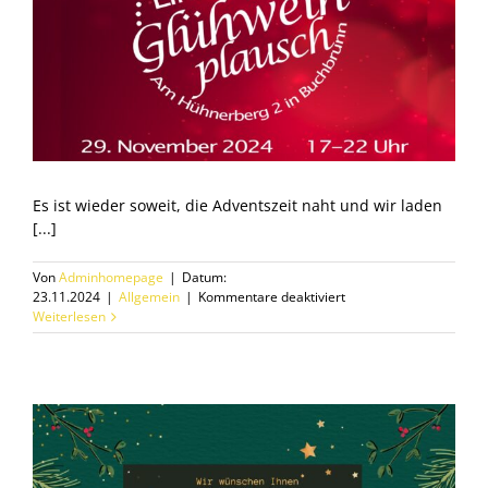
Es ist wieder soweit, die Adventszeit naht und wir laden
[...]
Von
Adminhomepage
|
Datum:
für
23.11.2024
|
Allgemein
|
Kommentare deaktiviert
Glühweinplausch
Weiterlesen
2024