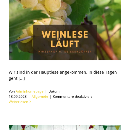
Wir sind in der Hauptlese angekommen. In diese Tagen
geht [...]
Von
Adminhomepage
|
Datum:
für
18.09.2023
|
Allgemein
|
Kommentare deaktiviert
Die
Weiterlesen
Weinlese
2023
läuft