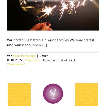
Wir hoffen Sie hatten ein wundervolles Weihnachtsfest
und wünschen Ihnen [...]
Von
Adminhomepage
|
Datum:
für
03.01.2025
|
Allgemein
|
Kommentare deaktiviert
Happy
Weiterlesen
New
Year
2025