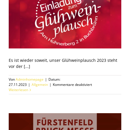
Es ist wieder soweit, unser Glühweinplausch 2023 steht
vor der [...]
Von
Adminhomepage
|
Datum:
für
27.11.2023
|
Allgemein
|
Kommentare deaktiviert
Glühweinplausch
Weiterlesen
2023