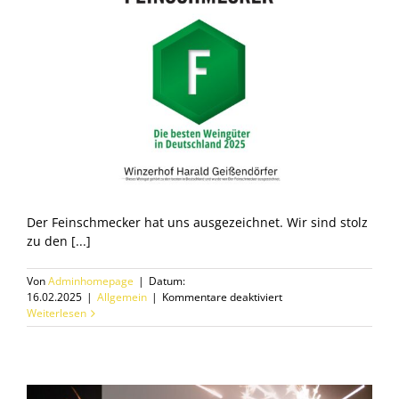
Der Feinschmecker hat uns ausgezeichnet. Wir sind stolz
zu den [...]
Von
Adminhomepage
|
Datum:
für
16.02.2025
|
Allgemein
|
Kommentare deaktiviert
Auszeichnung
Weiterlesen
im
Feinschmecker